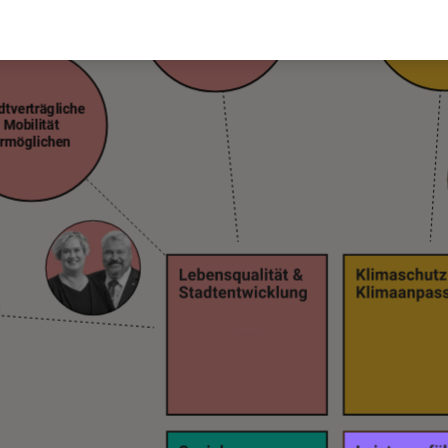
Wärmeve
Quartierentwicklung
gestalten
dtverträgliche
Mobilität
rmöglichen
ren
stendeckende