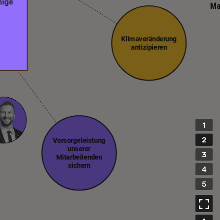
Klimaveränderung
antizipieren
1
2
Vorsorgeleistung
unserer
3
Mitarbeitenden
sichern
4
5