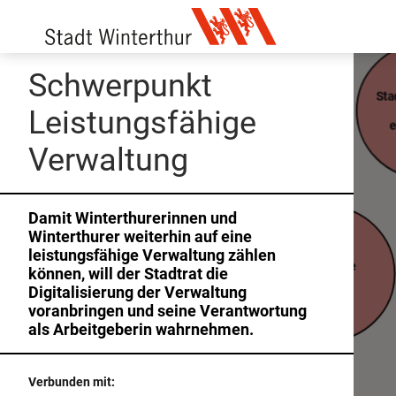
Schwerpunkt
Sta
Leistungsfähige
e
Inhaltsverzeichnis
Verwaltung
Behindertengleichstellung
Quellen
Bildungsstrategie für Geringqualifizierte
Agglomerationsprogramm AP2
Damit Winterthurerinnen und
Digitale Verwaltung
Winterthurer weiterhin auf eine
Analysebericht zur Verkehrsmanagement-Infrastruktur
leistungsfähige Verwaltung zählen
Digitalisierung vorantreiben sowie Cybersecurity intensivie
Freiräume
können, will der Stadtrat die
Angebots- und Immobilienstrategie Alter und Pflege
schaffen
Digitalisierung der Verwaltung
Downloads
Angebotsstrategie Alter und Pflege
voranbringen und seine Verantwortung
Erneuerbare Energien
als Arbeitgeberin wahrnehmen.
Antrag und Ergänzungsbericht zum Postulat betreffend ko
Solarstromproduktion auf städtischen Liegenschaften
Erweiterungsneubau Adlergarten
Verbunden mit:
Ausschreibungen ECM
Familien stärken