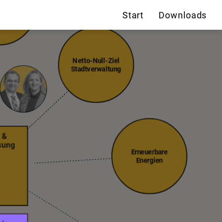
rsorgung
Start
Downloads
Netto-Null-Ziel
Stadtverwaltung
Erneuerbare
Energien